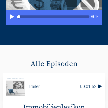
08:14
P
l
a
y
Alle Episoden
Trailer
00:01:52
Immobilien­lexikon